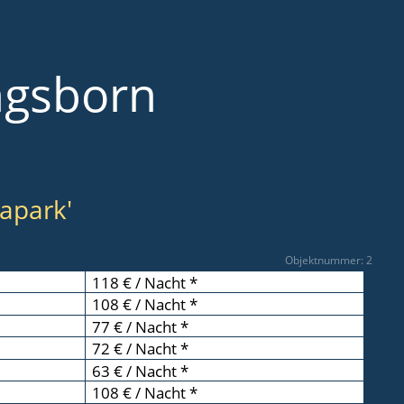
ngsborn
apark'
Objektnummer: 2
118 € / Nacht *
108 € / Nacht *
77 € / Nacht *
72 € / Nacht *
63 € / Nacht *
108 € / Nacht *